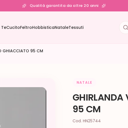
Qualità garantita da oltre 20 anni
 Te
Cucito
Feltro
Hobbistica
Natale
Tessuti
O GHIACCIATO 95 CM
NATALE
GHIRLANDA 
95 CM
Cod. HN25744