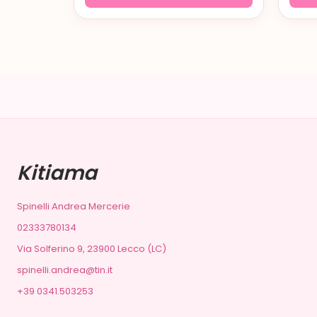
Kitiama
Spinelli Andrea Mercerie
02333780134
Via Solferino 9, 23900 Lecco (LC)
spinelli.andrea@tin.it
+39 0341.503253