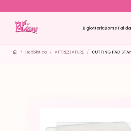
Bigiotteria
Borse Fai da
/
Hobbistica
/
ATTREZZATURE
/
CUTTING PAD STA