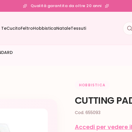
Qualità garantita da oltre 20 anni
 Te
Cucito
Feltro
Hobbistica
Natale
Tessuti
NDARD
HOBBISTICA
CUTTING PA
Cod. 655093
Accedi per vedere i