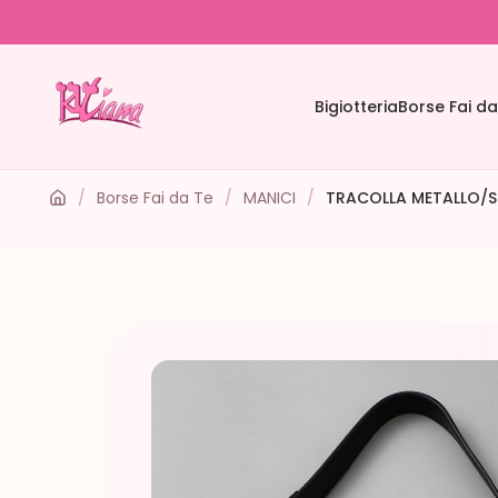
Bigiotteria
Borse Fai da
/
Borse Fai da Te
/
MANICI
/
TRACOLLA METALLO/SI