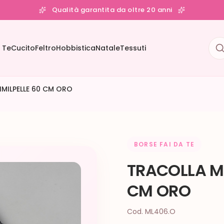
Qualità garantita da oltre 20 anni
 Te
Cucito
Feltro
Hobbistica
Natale
Tessuti
MILPELLE 60 CM ORO
BORSE FAI DA TE
TRACOLLA ME
CM ORO
Cod. ML406.O