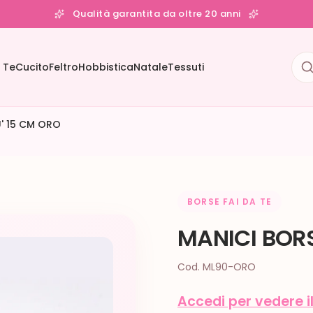
Qualità garantita da oltre 20 anni
 Te
Cucito
Feltro
Hobbistica
Natale
Tessuti
' 15 CM ORO
BORSE FAI DA TE
MANICI BOR
Cod. ML90-ORO
Accedi per vedere i