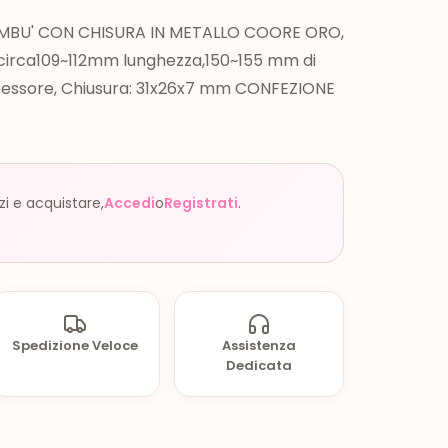
AMBU' CON CHISURA IN METALLO COORE ORO,
irca109~112mm lunghezza,150~155 mm di
pessore, Chiusura: 31x26x7 mm CONFEZIONE
zzi e acquistare,
Accedi
o
Registrati
.
Spedizione Veloce
Assistenza
Dedicata